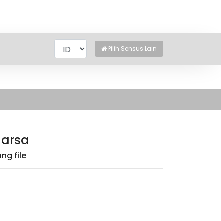
Pilih Sensus Lain
uarsa
ng file