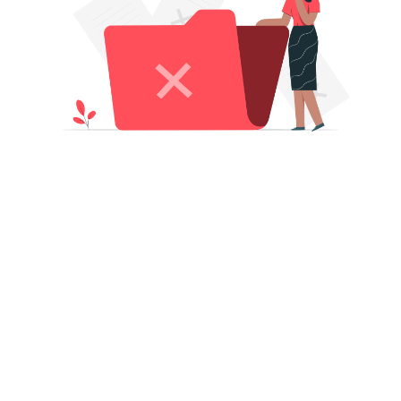
TAK BPS
PRODUK STATISTIK
. Sutomo 6-8 Jakarta 10710
Berita Resmi Statistik
esia
Publikasi
2-21) 3841195, 3842508,
Infografis
10291
Leaflet
2-21) 3857046