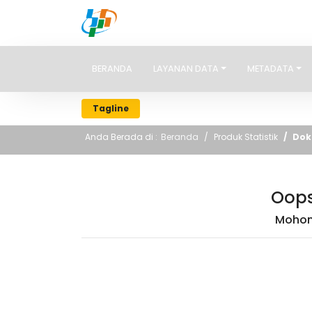
BADAN PUSAT STATISTIK
BERANDA
LAYANAN DATA
METADATA
Tagline
Anda Berada di :
Beranda
Produk Statistik
Dok
Oops
Mohon 