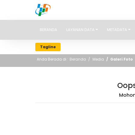
BADAN PUSAT STATISTIK
BERANDA
LAYANAN DATA
METADATA
Tagline
Anda Berada di :
Beranda
Media
Galeri Foto
Oops
Mohon 