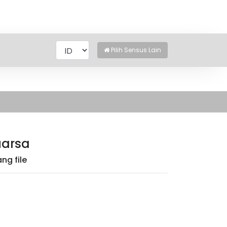
Pilih Sensus Lain
uarsa
ng file