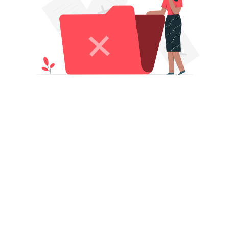
TAK BPS
PRODUK STATISTIK
. Sutomo 6-8 Jakarta 10710
Berita Resmi Statistik
esia
Publikasi
2-21) 3841195, 3842508,
Infografis
10291
Leaflet
2-21) 3857046