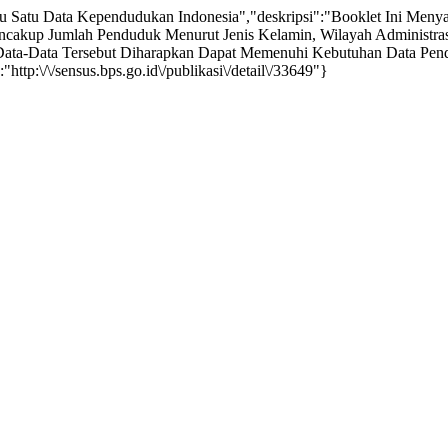
u Satu Data Kependudukan Indonesia","deskripsi":"Booklet Ini Men
akup Jumlah Penduduk Menurut Jenis Kelamin, Wilayah Administrasi
Data-Data Tersebut Diharapkan Dapat Memenuhi Kebutuhan Data Pend
ttp:\/\/sensus.bps.go.id\/publikasi\/detail\/33649"}