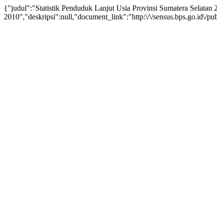
{"judul":"Statistik Penduduk Lanjut Usia Provinsi Sumatera Selatan
2010","deskripsi":null,"document_link":"http:\/\/sensus.bps.go.id\/publ