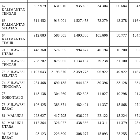
62.
303.979
631.916
935.895
34.304
60.684
94.
KALIMANTAN
TENGAH
63.
614.452
913.001
1.527.453
73.279
43.378
116.
KALIMANTAN
SELATAN
64.
912.883
580.505
1.493.388
105.606
58.777
164.
KALIMANTAN
TIMUR
71. SULAWESI
448.360
576.555
994.627
40.194
16.200
56.
UTARA
72. SULAWESI
258.202
875.965
1.134.167
29.238
31.100
60.
TENGAH
73. SULAWESI
1.192.043
2.193.570
3.359.773
96.922
49.922
146.
SELATAN
74. SULAWESI
254.468
690.135
944.603
30.396
33.128
63.
TENGGARA
75.
148.138
304.260
452.398
11.027
10.298
21.
GORONTALO
76. SULAWESI
106.425
383.371
482.491
11.337
15.868
27.
BARAT
81. MALUKU
228.627
417.795
636.292
22.122
15.224
37.
82. MALUKU
112.364
326.022
438.386
14.311
11.379
25.
UTARA
91. PAPUA
93.123
223.800
308.077
15.093
25.255
40.
BARAT