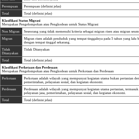
Perempuan
Perempuan (definisi jelas)
Total
Total (definisi jelas)
Klasifikasi Status Migrasi
Merupakan Pengelompokan atau Pengkodean untuk Status Migrasi
Non Migran
Seseorang yang tidak memenuhi kriteria sebagai migran risen atau migran seum
Migran
Migran risen adalah penduduk yang tempat tinggalnya pada 5 tahun yang lalu 
dengan tempat tinggal sekarang.
Tidak
Tidak Ditanyakan
Ditanyakan
Total
Total (definisi jelas)
Klasifikasi Perkotaan dan Perdesaan
Merupakan Pengelompokan atau Pengkodean untuk Perkotaan dan Perdesaan
Perkotaan
Perkotaan adalah wilayah yang mempunyai kegiatan utama bukan pertanian den
pemerintahan, pelayanan sosial, dan kegiatan ekonomi.
Perdesaan
Perdesaan adalah wilayah yang mempunyai kegiatan utama pertanian, termasuk
pelayanan jasa, pemerintahan, pelayanan sosial, dan kegiatan ekonomi.
Total
Total (definisi jelas)