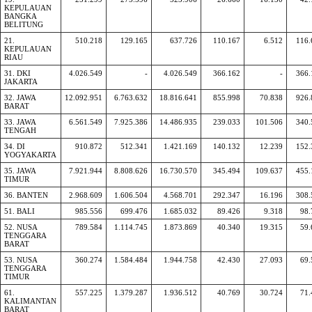
KEPULAUAN
BANGKA
BELITUNG
21.
510.218
129.165
637.726
110.167
6.512
116.
KEPULAUAN
RIAU
31. DKI
4.026.549
-
4.026.549
366.162
-
366.
JAKARTA
32. JAWA
12.092.951
6.763.632
18.816.641
855.998
70.838
926.
BARAT
33. JAWA
6.561.549
7.925.386
14.486.935
239.033
101.506
340.
TENGAH
34. DI
910.872
512.341
1.421.169
140.132
12.239
152.
YOGYAKARTA
35. JAWA
7.921.944
8.808.626
16.730.570
345.494
109.637
455.
TIMUR
36. BANTEN
2.968.609
1.606.504
4.568.701
292.347
16.196
308.
51. BALI
985.556
699.476
1.685.032
89.426
9.318
98.
52. NUSA
789.584
1.114.745
1.873.869
40.340
19.315
59.
TENGGARA
BARAT
53. NUSA
360.274
1.584.484
1.944.758
42.430
27.093
69.
TENGGARA
TIMUR
61.
557.225
1.379.287
1.936.512
40.769
30.724
71.
KALIMANTAN
BARAT