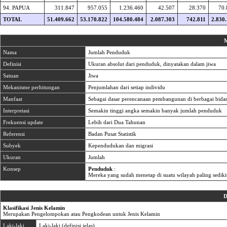
94. PAPUA
311.847
957.055
1.236.460
42.507
28.370
70.
TOTAL
51.409.662
53.170.822
104.580.484
2.087.303
742.811
2.830
M
Nama
Jumlah Penduduk
Definisi
Ukuran absolut dari penduduk, dinyatakan dalam jiwa
Satuan
Jiwa
Mekanisme perhitungan
Penjumlahan dari setiap individu
Manfaat
Sebagai dasar perencanaan pembangunan di berbagai bida
Interpretasi
Semakin tinggi angka semakin banyak jumlah penduduk
Frekuensi update
Lebih dari Dua Tahunan
Referensi
Badan Pusat Statistik
Subyek
Kependudukan dan migrasi
Ukuran
Jumlah
Konsep
Penduduk
:
Mereka yang sudah menetap di suatu wilayah paling sediki
D
Klasifikasi Jenis Kelamin
Merupakan Pengelompokan atau Pengkodean untuk Jenis Kelamin
Laki-laki
Laki-laki (definisi jelas)