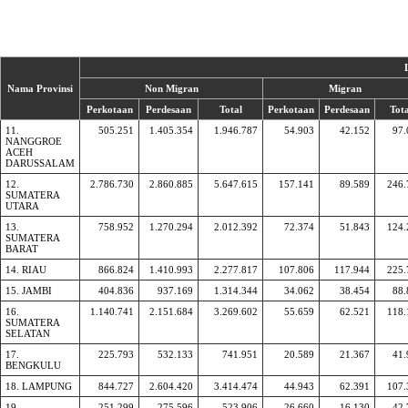
Nama Provinsi
Non Migran
Migran
Perkotaan
Perdesaan
Total
Perkotaan
Perdesaan
Tota
11.
505.251
1.405.354
1.946.787
54.903
42.152
97.
NANGGROE
ACEH
DARUSSALAM
12.
2.786.730
2.860.885
5.647.615
157.141
89.589
246.
SUMATERA
UTARA
13.
758.952
1.270.294
2.012.392
72.374
51.843
124.
SUMATERA
BARAT
14. RIAU
866.824
1.410.993
2.277.817
107.806
117.944
225.
15. JAMBI
404.836
937.169
1.314.344
34.062
38.454
88.
16.
1.140.741
2.151.684
3.269.602
55.659
62.521
118.
SUMATERA
SELATAN
17.
225.793
532.133
741.951
20.589
21.367
41.
BENGKULU
18. LAMPUNG
844.727
2.604.420
3.414.474
44.943
62.391
107.
19.
251.299
275.596
523.906
26.660
16.130
42.