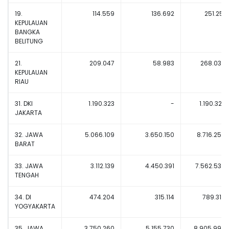
19.
114.559
136.692
251.251
KEPULAUAN
BANGKA
BELITUNG
21.
209.047
58.983
268.030
KEPULAUAN
RIAU
31. DKI
1.190.323
-
1.190.323
JAKARTA
32. JAWA
5.066.109
3.650.150
8.716.259
BARAT
33. JAWA
3.112.139
4.450.391
7.562.530
TENGAH
34. DI
474.204
315.114
789.318
YOGYAKARTA
35. JAWA
3.750.260
5.155.730
8.905.990