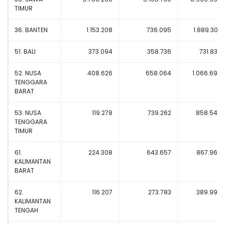
TIMUR
36. BANTEN
1.153.208
736.095
1.889.303
51. BALI
373.094
358.736
731.830
52. NUSA
408.626
658.064
1.066.690
TENGGARA
BARAT
53. NUSA
119.278
739.262
858.540
TENGGARA
TIMUR
61.
224.308
643.657
867.965
KALIMANTAN
BARAT
62.
116.207
273.783
389.990
KALIMANTAN
TENGAH