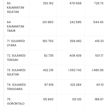
63.
253.162
476.568
729.730
KALIMANTAN
SELATAN
64.
301.850
242.585
544.435
KALIMANTAN
TIMUR
71. SULAWESI
160.750
258.482
419.232
UTARA
72. SULAWESI
92.735
408.439
501.174
TENGAH
73. SULAWESI
432.215
1.053.742
1.485.957
SELATAN
74. SULAWESI
87.819
323.284
411.103
TENGGARA
75.
55.840
133.133
188.973
GORONTALO