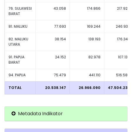
76. SULAWESI
43.058
174.866
217.924
BARAT
81. MALUKU
77.693
169.244
246.937
82. MALUKU
38.154
138.193
176.347
UTARA
91. PAPUA
24.152
82.978
107.130
BARAT
94. PAPUA
75.479
441.110
516.589
TOTAL
20.538.147
26.966.090
47.504.237
Metadata Indikator