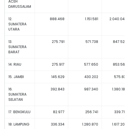
ACEH
DARUSSALAM
12.
888.468
1.151.581
2.040.049
SUMATERA
UTARA
13.
275.791
571.738
847.529
SUMATERA
BARAT
14. RIAU
275.917
577.650
853.567
15. JAMBI
145.629
430.202
575.831
16.
392.843
987.340
1.380.183
SUMATERA
SELATAN
17. BENGKULU
82.977
256.741
339.718
18. LAMPUNG
336.334
1.280.870
1.617.204