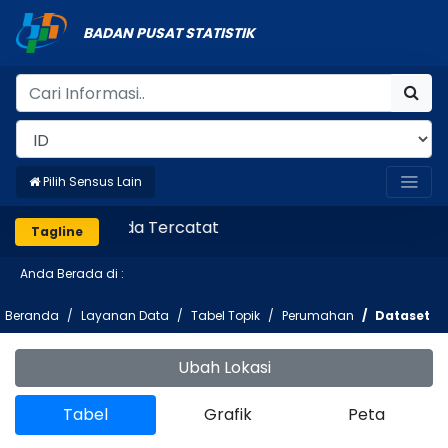
BADAN PUSAT STATISTIK
Pilih Sensus Lain
Pastikan Anda Tercatat
Tagline
Anda Berada di :
Beranda
Layanan Data
Tabel Topik
Perumahan
Dataset
Ubah Lokasi
Tabel
Grafik
Peta