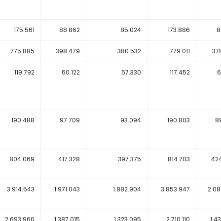
175.561
88.862
85.024
173.886
8
775.885
398.479
380.532
779.011
37
119.792
60.122
57.330
117.452
6
190.488
97.709
93.094
190.803
8
804.069
417.328
397.375
814.703
42
3.914.543
1.971.043
1.882.904
3.853.947
2.08
2.693.960
1.387.015
1.323.095
2.710.110
1.4