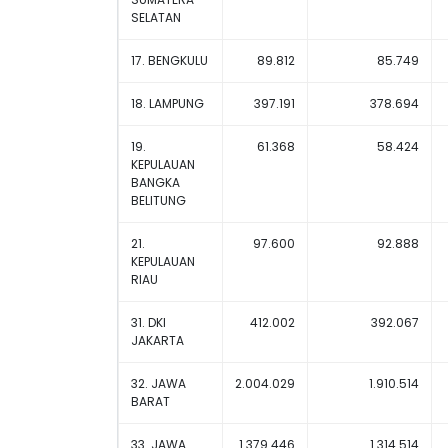
SELATAN
17. BENGKULU
89.812
85.749
18. LAMPUNG
397.191
378.694
19.
61.368
58.424
KEPULAUAN
BANGKA
BELITUNG
21.
97.600
92.888
KEPULAUAN
RIAU
31. DKI
412.002
392.067
JAKARTA
32. JAWA
2.004.029
1.910.514
BARAT
33. JAWA
1.379.446
1.314.514