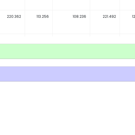
220.362
113.256
108.236
221.492
1
368.804
198.799
190.550
389.349
17
314.784
160.936
153.701
314.637
1
58.642
29.196
27.869
57.065
3
198.997
105.308
100.881
206.189
10
elusuri Data Berdasarkan Tabel Top
276.046
137.442
132.066
269.508
13