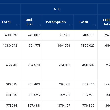
5-9
Laki-
Laki
Total
Perempuan
Total
laki
laki
490.875
248.087
237.231
485.318
24
1.380.042
694.771
664.256
1.359.027
68
456.701
234.570
224.032
458.602
25
610.635
308.463
294.281
602.744
29
313.535
159.525
152.701
312.226
15
771.284
397.488
379.407
776.895
36