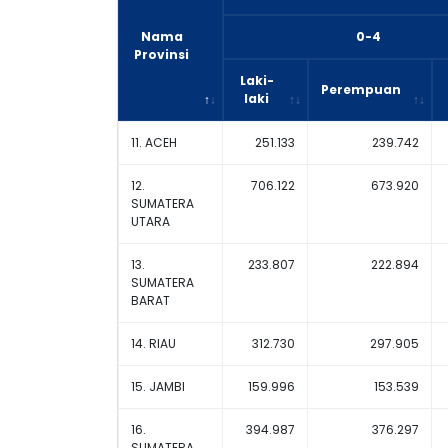
Nama
0-4
Provinsi
Laki-
Perempuan
laki
11. ACEH
251.133
239.742
12.
706.122
673.920
SUMATERA
UTARA
13.
233.807
222.894
SUMATERA
BARAT
14. RIAU
312.730
297.905
15. JAMBI
159.996
153.539
16.
394.987
376.297
SUMATERA