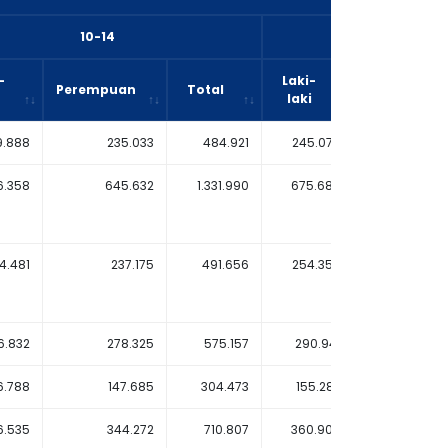
10-14
15-19
-
Laki-
Perempuan
Total
Perempuan
laki
9.888
235.033
484.921
245.079
231.
6.358
645.632
1.331.990
675.684
637.
4.481
237.175
491.656
254.358
236.
6.832
278.325
575.157
290.941
274.
6.788
147.685
304.473
155.283
147.
6.535
344.272
710.807
360.908
339.