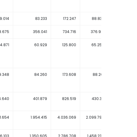
9.014
83.233
172.247
88.837
83.
8.675
356.041
734.716
376.921
355.
4.871
60.929
125.800
65.256
61
9.348
84.260
173.608
88.201
84.
4.640
401.879
826.519
430.311
410.
1.654
1.954.415
4.036.069
2.099.794
1.975.
36.103
1.350.605
2.786.708
1.458.230
1.373.