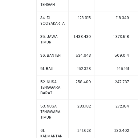
TENGAH
34. DI
123.915
118.349
YOGYAKARTA
35. JAWA
1.438.430
1.373.518
TIMUR
36. BANTEN
534.643
509.014
51. BALI
152.328
145.161
52. NUSA
258.409
247.737
TENGGARA
BARAT
53. NUSA
283.182
272.184
TENGGARA
TIMUR
61.
241.623
230.402
KALIMANTAN