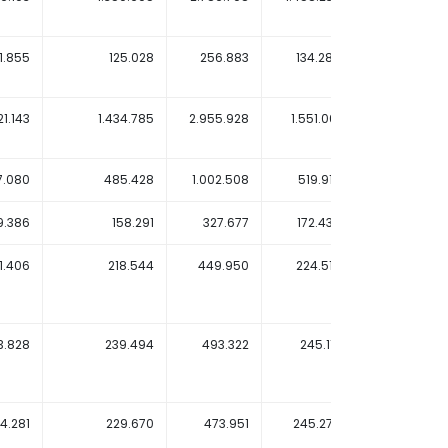
1.855
125.028
256.883
134.284
128.
21.143
1.434.785
2.955.928
1.551.061
1.469.
7.080
485.428
1.002.508
519.916
489.
9.386
158.291
327.677
172.435
161.
1.406
218.544
449.950
224.519
214.
3.828
239.494
493.322
245.113
232.
4.281
229.670
473.951
245.279
230.