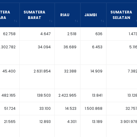
TERA
SUMATERA
SUMATERA
RIAU
JAMBI
ARA
BARAT
SELATAN
62.758
4.647
2.518
636
1.47
7.302.782
34.094
36.689
6.453
5.11
45.400
2.631.854
32.388
14.909
7.38
482.165
138.503
2.422.965
13.841
13.12
51.724
33.100
14.523
1.500.868
32.75
21.565
12.893
4.301
13.189
3.901.97