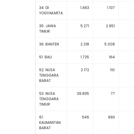
34. DI
1.463
1.107
YOGYAKARTA
35. JAWA
5.271
2.951
TIMUR
36. BANTEN
2.218
5.008
51. BALI
1.725
164
52. NUSA
2.172
110
TENGGARA
BARAT
53. NUSA
39.835
77
TENGGARA
TIMUR
61.
546
993
KALIMANTAN
BARAT