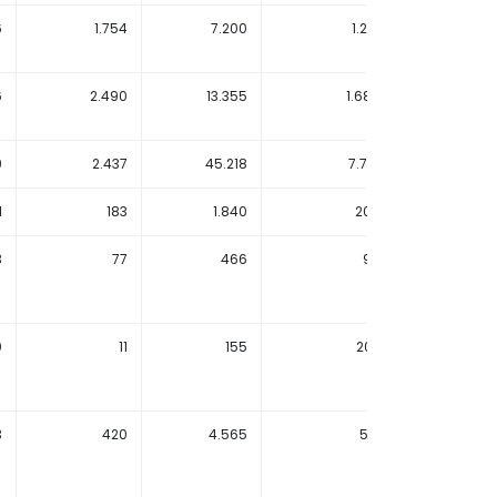
6
1.754
7.200
1.241
1.
6
2.490
13.355
1.686
4.
9
2.437
45.218
7.791
1.
1
183
1.840
200
3
77
466
90
4
0
11
155
202
1.
3
420
4.565
512
1.