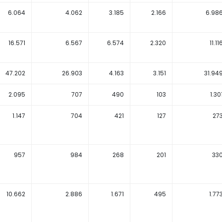
6.064
4.062
3.185
2.166
6.98
16.571
6.567
6.574
2.320
11.11
47.202
26.903
4.163
3.151
31.94
2.095
707
490
103
1.30
1.147
704
421
127
27
957
984
268
201
33
10.662
2.886
1.671
495
1.77