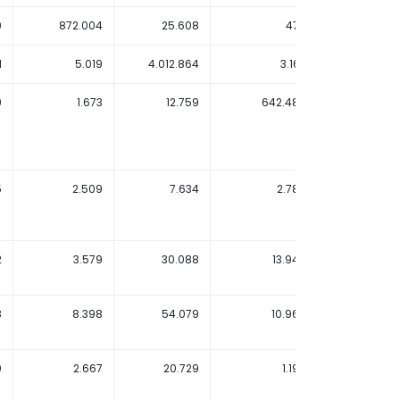
0
872.004
25.608
478
5
1
5.019
4.012.864
3.163
1.
9
1.673
12.759
642.489
1.
5
2.509
7.634
2.786
674.
2
3.579
30.088
13.948
4.
8
8.398
54.079
10.968
4.
0
2.667
20.729
1.195
6.