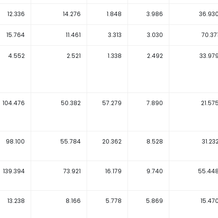
12.336
14.276
1.848
3.986
36.93
15.764
11.461
3.313
3.030
70.37
4.552
2.521
1.338
2.492
33.97
104.476
50.382
57.279
7.890
21.57
98.100
55.784
20.362
8.528
31.23
139.394
73.921
16.179
9.740
55.44
13.238
8.166
5.778
5.869
15.47