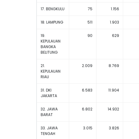
17. BENGKULU
75
1.156
18. LAMPUNG
511
1.903
19.
90
629
KEPULAUAN
BANGKA
BELITUNG
21.
2.009
8.769
KEPULAUAN
RIAU
31. DKI
6.583
11.904
JAKARTA
32. JAWA
6.802
14.932
BARAT
33. JAWA
3.015
3.826
TENGAH