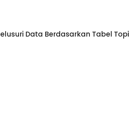
2.172
1.437
2.038
2.057
1.57
888
714
902
633
55
elusuri Data Berdasarkan Tabel Top
337
98
6
323
5
301
156
52
496
13
923
690
211
40
16
271
431
131
55
24
3.129
275
265
210
45
Mobilitas
Keluarga dan Struktur
Rumah Tangga
7.794
1.543
785
566
1.00