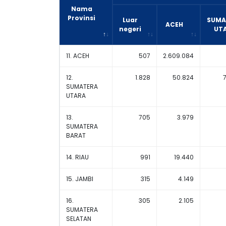
Nama
Provinsi
Luar
SUMA
ACEH
negeri
UT
11. ACEH
507
2.609.084
12.
1.828
50.824
SUMATERA
UTARA
13.
705
3.979
SUMATERA
BARAT
14. RIAU
991
19.440
15. JAMBI
315
4.149
16.
305
2.105
SUMATERA
SELATAN