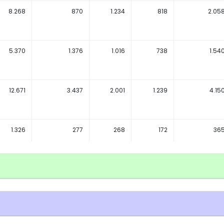
8.268
870
1.234
818
2.05
5.370
1.376
1.016
738
1.54
12.671
3.437
2.001
1.239
4.15
1.326
277
268
172
36
1.721
296
332
83
32
1.748
645
228
820
66