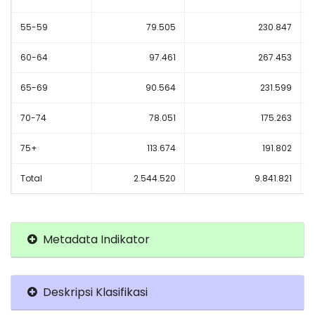
55-59
79.505
230.847
60-64
97.461
267.453
65-69
90.564
231.599
70-74
78.051
175.263
75+
113.674
191.802
Total
2.544.520
9.841.821
Metadata Indikator
Deskripsi Klasifikasi