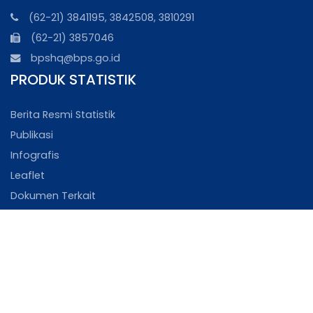
(62-21) 3841195, 3842508, 3810291
(62-21) 3857046
bpshq@bps.go.id
PRODUK STATISTIK
Berita Resmi Statistik
Publikasi
Infografis
Leaflet
Dokumen Terkait
MEDIA
Kisah Sensus
Galeri Foto
Galeri Video