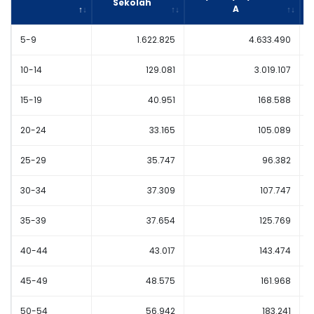
Sekolah
A
5-9
1.622.825
4.633.490
10-14
129.081
3.019.107
15-19
40.951
168.588
20-24
33.165
105.089
25-29
35.747
96.382
30-34
37.309
107.747
35-39
37.654
125.769
40-44
43.017
143.474
45-49
48.575
161.968
50-54
56.942
183.241