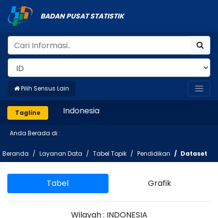
BADAN PUSAT STATISTIK
Pilih Sensus Lain
Mencatat Indonesia
Tagline
Anda Berada di :
Beranda
Layanan Data
Tabel Topik
Pendidikan
Dataset
Tabel
Grafik
Wilayah : INDONESIA