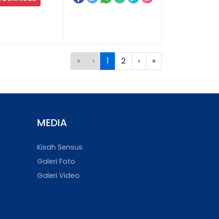
«
‹
1
2
›
»
MEDIA
Kisah Sensus
Galeri Foto
Galeri Video