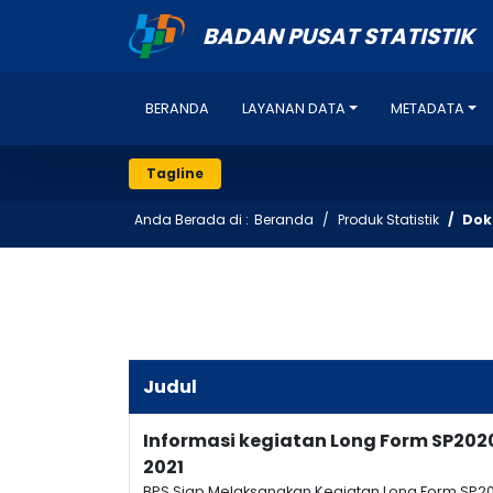
BADAN PUSAT STATISTIK
BERANDA
LAYANAN DATA
METADATA
Tagline
Anda Berada di :
Beranda
Produk Statistik
Dok
Judul
Informasi kegiatan Long Form SP20
2021
BPS Siap Melaksanakan Kegiatan Long Form SP2