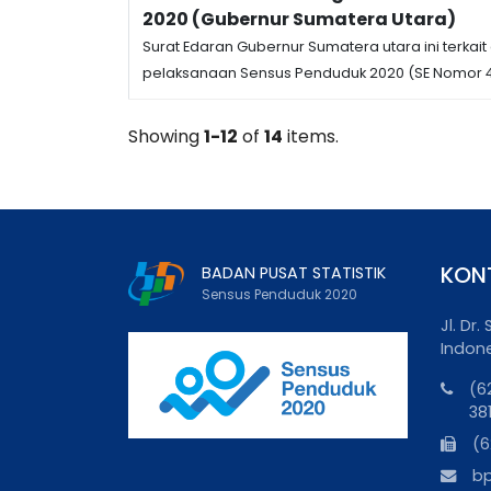
2020 (Gubernur Sumatera Utara)
Surat Edaran Gubernur Sumatera utara ini terka
pelaksanaan Sensus Penduduk 2020 (SE Nomor 4
Showing
1-12
of
14
items.
KON
BADAN PUSAT STATISTIK
Sensus Penduduk 2020
Jl. Dr
Indon
(6
38
(6
b