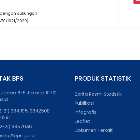
it dengan dukungan
70/1021/2020)
TAK BPS
PRODUK STATISTIK
. Sutomo 6-8 Jakarta 10710
Berita Resmi Statistik
esia
Publikasi
2-21) 3841195, 3842508,
Infografis
10291
Leaflet
2-21) 3857046
Dokumen Terkait
pshq@bps.go.id