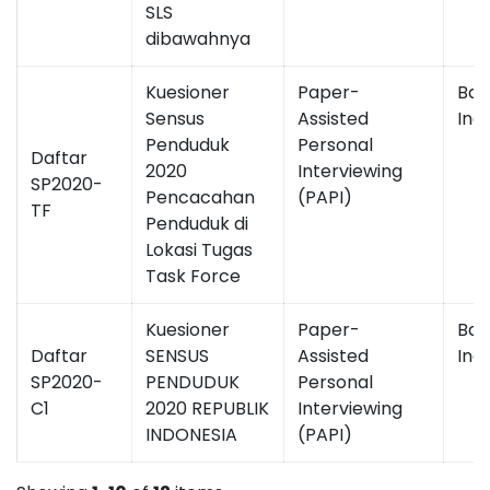
SLS
dibawahnya
Kuesioner
Paper-
Bah
Sensus
Assisted
Ind
Penduduk
Personal
Daftar
2020
Interviewing
SP2020-
Pencacahan
(PAPI)
TF
Penduduk di
Lokasi Tugas
Task Force
Kuesioner
Paper-
Bah
Daftar
SENSUS
Assisted
Ind
SP2020-
PENDUDUK
Personal
C1
2020 REPUBLIK
Interviewing
INDONESIA
(PAPI)