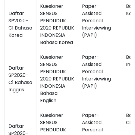
Kuesioner
Paper-
Bah
Daftar
SENSUS
Assisted
Kor
SP2020-
PENDUDUK
Personal
C1 Bahasa
2020 REPUBLIK
Interviewing
Korea
INDONESIA
(PAPI)
Bahasa Korea
Kuesioner
Paper-
Bah
SENSUS
Assisted
Ingg
Daftar
PENDUDUK
Personal
SP2020-
2020 REPUBLIK
Interviewing
C1 Bahasa
INDONESIA
(PAPI)
Inggris
Bahasa
English
Kuesioner
Paper-
Bah
SENSUS
Assisted
Cin
Daftar
PENDUDUK
Personal
SP2020-