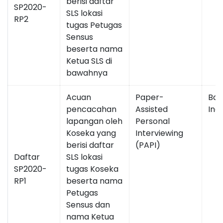
berisi daftar
SP2020-
SLS lokasi
RP2
tugas Petugas
Sensus
beserta nama
Ketua SLS di
bawahnya
Acuan
Paper-
Bah
pencacahan
Assisted
Ind
lapangan oleh
Personal
Koseka yang
Interviewing
berisi daftar
(PAPI)
Daftar
SLS lokasi
SP2020-
tugas Koseka
RP1
beserta nama
Petugas
Sensus dan
nama Ketua