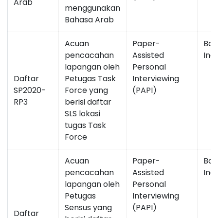
Arab
menggunakan
Bahasa Arab
Acuan
Paper-
Bah
pencacahan
Assisted
Ind
lapangan oleh
Personal
Daftar
Petugas Task
Interviewing
SP2020-
Force yang
(PAPI)
RP3
berisi daftar
SLS lokasi
tugas Task
Force
Acuan
Paper-
Bah
pencacahan
Assisted
Ind
lapangan oleh
Personal
Petugas
Interviewing
Sensus yang
(PAPI)
Daftar