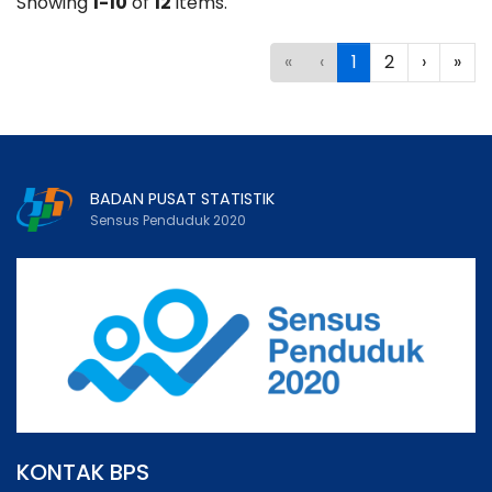
Showing
1-10
of
12
items.
«
‹
1
2
›
»
BADAN PUSAT STATISTIK
Sensus Penduduk 2020
KONTAK BPS