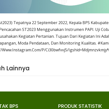
st2023) Tepatnya 22 September 2022, Kepala BPS Kabupate
Pencacahan ST2023 Menggunakan Instrumen PAPI. Uji Co
sahakan Kegiatan Pertanian. Tujuan Dari Kegiatan Ini Ad
apangan, Moda Pendataan, Dan Monitoring Kualitas. #Kam
//Www.Instagram.Com/P/Ci30bwfvvj5/Igshid=Mdjmnzvkmjy
ah Lainnya
TAK BPS
PRODUK STATISTIK