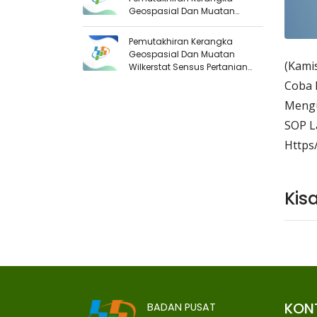
Geospasial Dan Muatan
Wilkerstat Sensus Pertanian
2023 Gel.2
Pemutakhiran Kerangka
Geospasial Dan Muatan
(Kami
Wilkerstat Sensus Pertanian
2023
Coba 
Mengu
SOP L
Https
Kis
KON
BADAN PUSAT