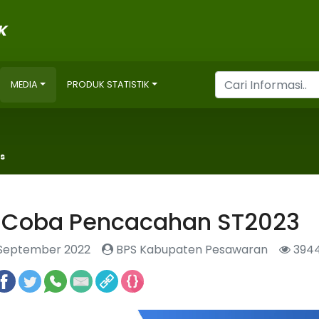
K
MEDIA
PRODUK STATISTIK
M
s
i Coba Pencacahan ST2023
September 2022
BPS Kabupaten Pesawaran
394