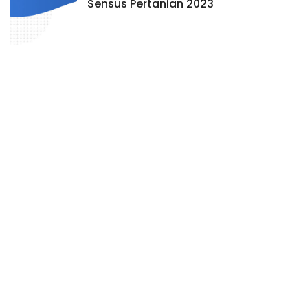
Sensus Pertanian 2023
21 Oktober 2021
477
BPS Kabupaten Aceh Selatan
Arahan Kepala BPS RI Terkait
Pelaksanaan Gladi Kotor Sensus
Pertanian 2023