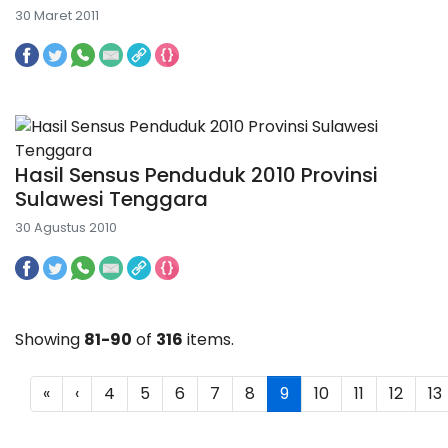
30 Maret 2011
Hasil Sensus Penduduk 2010 Provinsi
Sulawesi Tenggara
30 Agustus 2010
Showing
81-90
of
316
items.
«
‹
4
5
6
7
8
9
10
11
12
13