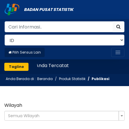
BADAN PUSAT STATISTIK
Pilih Sensus Lain
Pastikan Anda Tercatat
Tagline
Anda Berada di :
Beranda
Produk Statistik
Publikasi
Wilayah
Semua Wilayah