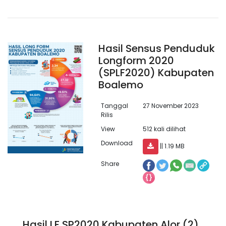
Hasil Sensus Penduduk
Longform 2020
(SPLF2020) Kabupaten
Boalemo
Tanggal
27 November 2023
Rilis
View
512 kali dilihat
Download
|| 1.19 MB
Share
Hasil LF SP2020 Kabupaten Alor (2)