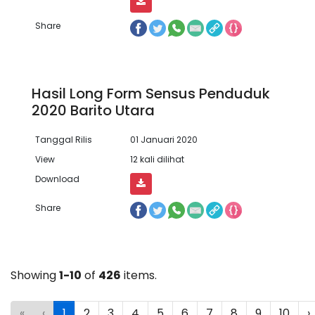
Share
Hasil Long Form Sensus Penduduk
2020 Barito Utara
Tanggal Rilis
01 Januari 2020
View
12 kali dilihat
Download
Share
Showing
1-10
of
426
items.
«
‹
1
2
3
4
5
6
7
8
9
10
›