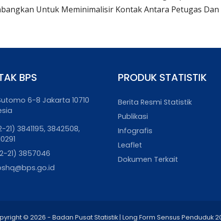
bangkan Untuk Meminimalisir Kontak Antara Petugas Dan 
TAK BPS
PRODUK STATISTIK
. Sutomo 6-8 Jakarta 10710
Berita Resmi Statistik
esia
Publikasi
2-21) 3841195, 3842508,
Infografis
10291
Leaflet
2-21) 3857046
Dokumen Terkait
pshq@bps.go.id
pyright © 2026 - Badan Pusat Statistik | Long Form Sensus Penduduk 2