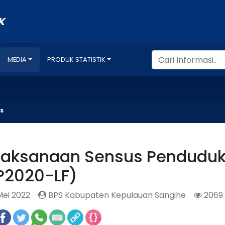
K
MEDIA
PRODUK STATISTIK
Me
s
laksanaan Sensus Penduduk
P2020-LF)
Mei 2022
BPS Kabupaten Kepulauan Sangihe
2069