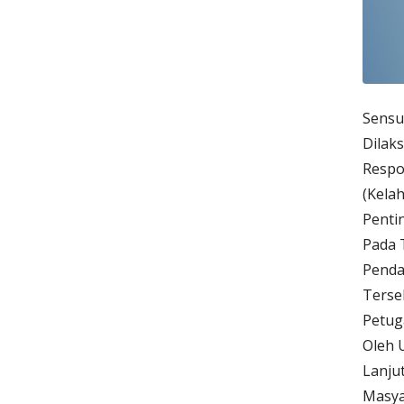
Sensu
Dilak
Respo
(Kela
Penti
Pada 
Penda
Terse
Petug
Oleh 
Lanju
Masya