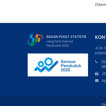
Dikem
KON
BADAN PUSAT STATISTIK
Long Form Sensus
Penduduk 2020
Jl. Dr
Indon
(6
38
(6
b
Co