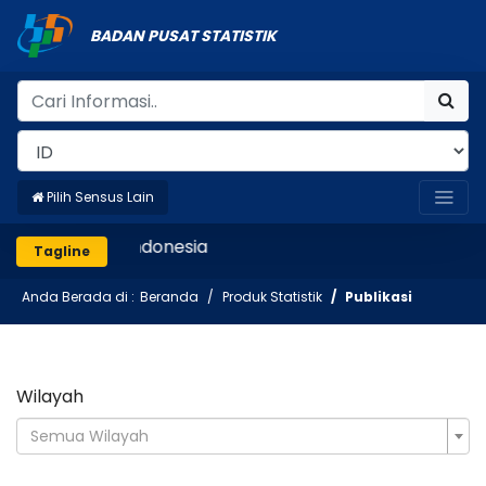
BADAN PUSAT STATISTIK
Pilih Sensus Lain
Mencatat Indonesia
Tagline
Anda Berada di :
Beranda
Produk Statistik
Publikasi
Wilayah
Semua Wilayah