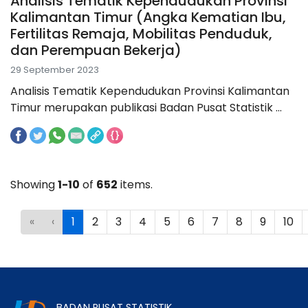
Analisis Tematik Kependudukan Provinsi
Kalimantan Timur (Angka Kematian Ibu,
Fertilitas Remaja, Mobilitas Penduduk,
dan Perempuan Bekerja)
29 September 2023
Analisis Tematik Kependudukan Provinsi Kalimantan
Timur merupakan publikasi Badan Pusat Statistik ...
Showing
1-10
of
652
items.
«
‹
1
2
3
4
5
6
7
8
9
10
BADAN PUSAT STATISTIK