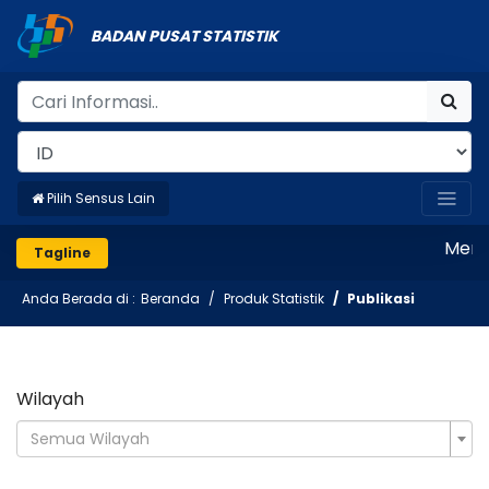
BADAN PUSAT STATISTIK
Pilih Sensus Lain
Mencata
Tagline
Anda Berada di :
Beranda
Produk Statistik
Publikasi
Wilayah
Semua Wilayah