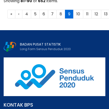
Showing
81-90
of
652
items.
«
‹
4
5
6
7
8
9
10
11
12
13
BADAN PUSAT STATISTIK
Long Form Sensus Penduduk 2020
KONTAK BPS