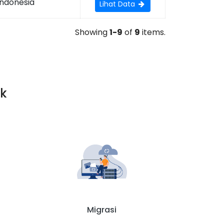
ndonesia
Lihat Data
Showing
1-9
of
9
items.
ik
Migrasi