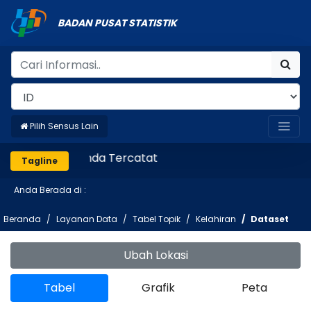
BADAN PUSAT STATISTIK
Pilih Sensus Lain
Pastikan Anda Tercatat
Tagline
Anda Berada di :
Beranda
Layanan Data
Tabel Topik
Kelahiran
Dataset
Ubah Lokasi
Tabel
Grafik
Peta