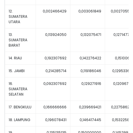
12.
0,002466429
0,003061849
0,00270558
SUMATERA
UTARA
13.
0,113924050
0,132075471
0,12714776
SUMATERA
BARAT
14. RIAU
0,192307692
0,142276422
0,15100671
15. JAMBI
0,214285714
0,119186046
0,12953367
16.
0,092307692
0,129271916
0,12096774
SUMATERA
SELATAN
17. BENGKULU
0,166666666
0,239669421
0,22758620
18. LAMPUNG
0,196078431
0,146417445
0,15322580
19.
0,135135135
0,150000000
0,14529914