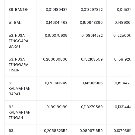
36. BANTEN
0,010189437
0,013297872
0,01152714
51. BALI
0,146341463
0,150943396
0,14893617
52. NUSA
0,150375939
0,108614232
0,12250000
TENGGARA
BARAT
53. NUSA
0,200000000
0,152103559
0,15819209
TENGGARA
TIMUR
61.
0,178343949
0,145185185
0,15144230
KALIMANTAN
BARAT
62.
0,189189189
0,118279569
0,13314447
KALIMANTAN
TENGAH
63.
0,205882352
0,080971659
0,10793650