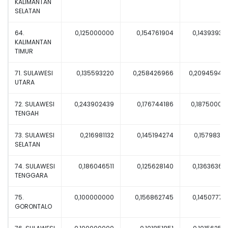
KALIMANTAN
SELATAN
64.
0,125000000
0,154761904
0,14393939
KALIMANTAN
TIMUR
71. SULAWESI
0,135593220
0,258426966
0,20945945
UTARA
72. SULAWESI
0,243902439
0,176744186
0,18750000
TENGAH
73. SULAWESI
0,216981132
0,145194274
0,15798319
SELATAN
74. SULAWESI
0,186046511
0,125628140
0,13636363
TENGGARA
75.
0,100000000
0,156862745
0,14507772
GORONTALO