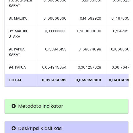
76. SULAWESI
0,100000000
0,101851851
0,10156250
BARAT
81. MALUKU
0,166666666
0,141592920
0,14970059
82. MALUKU
0,333333333
0,200000000
0,21428571
UTARA
91. PAPUA
0,153846153
0,168674698
0,16666666
BARAT
94. PAPUA
0,054945054
0,064257028
0,06176470
TOTAL
0,025184699
0,055859300
0,04014394
Metadata Indikator
Deskripsi Klasifikasi