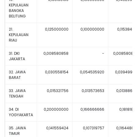
KEPULAUAN
BANGKA
BELITUNG
21.
0,125000000
0,100000000
0,11538461
KEPULAUAN
RIAU
31. DKI
0,008580858
-
0,00858085
JAKARTA
32. JAWA
0,030558154
0,054535920
0,03949941
BARAT
33. JAWA
0,015321756
0,013573653
0,01388635
TENGAH
34. DI
0,200000000
0,166666666
0,18181818
YOGYAKARTA
35. JAWA
0,141559424
0,107319757
0,11644803
TIMUR