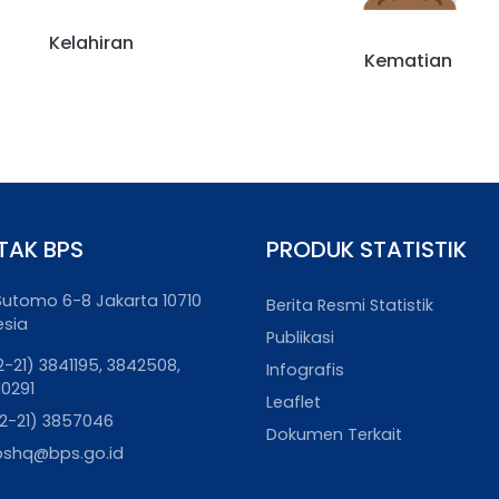
Kelahiran
Kematian
TAK BPS
PRODUK STATISTIK
. Sutomo 6-8 Jakarta 10710
Berita Resmi Statistik
esia
Publikasi
2-21) 3841195, 3842508,
Infografis
10291
Leaflet
2-21) 3857046
Dokumen Terkait
pshq@bps.go.id