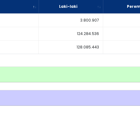
Laki-laki
Pere
3.800.907
124.284.536
128.085.443