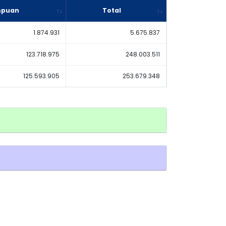
mpuan
Total
1.874.931
5.675.837
123.718.975
248.003.511
125.593.905
253.679.348