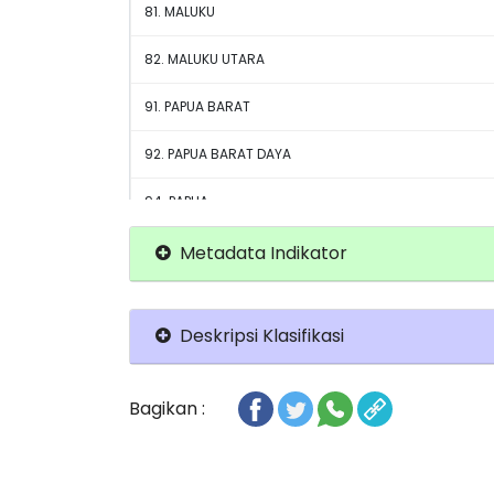
81. MALUKU
82. MALUKU UTARA
91. PAPUA BARAT
92. PAPUA BARAT DAYA
94. PAPUA
95. PAPUA SELATAN
Metadata Indikator
96. PAPUA TENGAH
Deskripsi Klasifikasi
97. PAPUA PEGUNUNGAN
TOTAL
Bagikan :