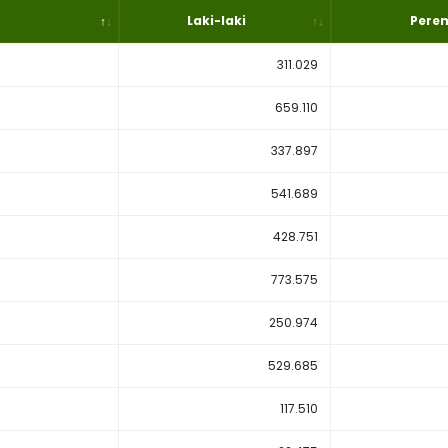
Laki-laki
Pere
311.029
659.110
337.897
541.689
428.751
773.575
250.974
529.685
117.510