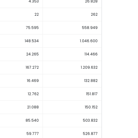
4.353
26.828
22
262
75.595
558.949
148.534
1.046.600
24.265
114.466
167.272
1.209.632
16.469
132.882
12.762
151.817
21.088
150.152
85.540
503.832
59.777
526.877