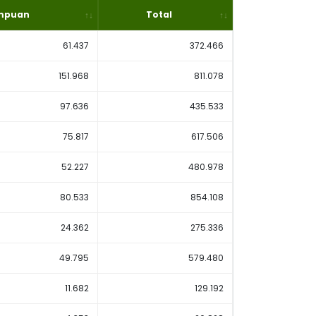
mpuan
Total
61.437
372.466
151.968
811.078
97.636
435.533
75.817
617.506
52.227
480.978
80.533
854.108
24.362
275.336
49.795
579.480
11.682
129.192