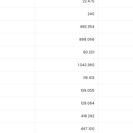
22.475
240
483.354
898.066
90.201
1.042.360
116.413
139.055
129.064
418.292
467.100