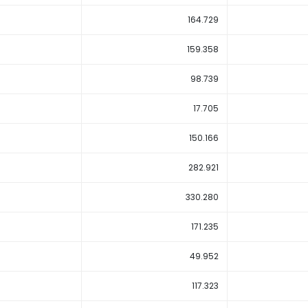
164.729
159.358
98.739
17.705
150.166
282.921
330.280
171.235
49.952
117.323