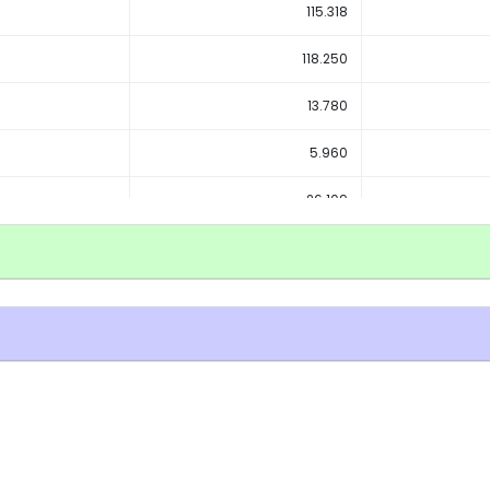
115.318
118.250
13.780
5.960
26.109
9.988
11.245
7.448
9.607.346