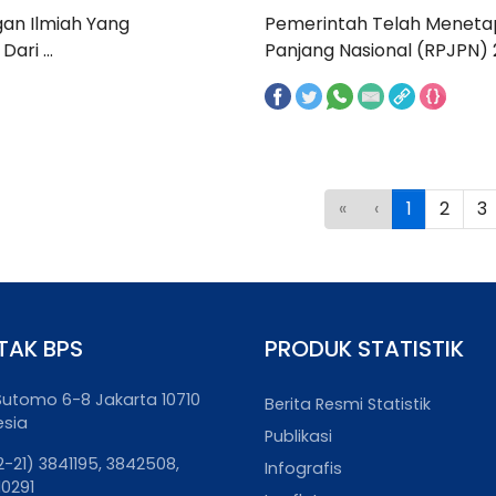
an Ilmiah Yang
Pemerintah Telah Menet
ri ...
Panjang Nasional (RPJPN) 2
«
‹
1
2
3
TAK BPS
PRODUK STATISTIK
. Sutomo 6-8 Jakarta 10710
Berita Resmi Statistik
esia
Publikasi
2-21) 3841195, 3842508,
Infografis
10291