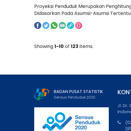
Proyeksi Penduduk Merupakan Penghitung
Didasarkan Pada Asumsi-Asumsi Tertentu Da
Showing
1-10
of
123
items.
KON
BADAN PUSAT STATISTIK
Sensus Penduduk 2020
Jl. Dr
Indon
(6
38