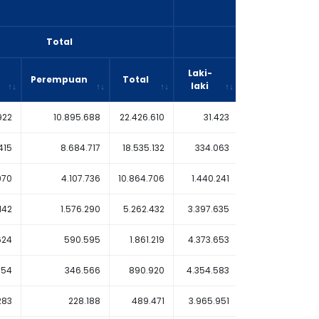
Total
Perkotaan
Laki-
Perempuan
Total
Perempuan
laki
922
10.895.688
22.426.610
31.423
26.720
415
8.684.717
18.535.132
334.063
571.050
970
4.107.736
10.864.706
1.440.241
2.592.170
142
1.576.290
5.262.432
3.397.635
4.443.494
624
590.595
1.861.219
4.373.653
4.579.024
354
346.566
890.920
4.354.583
4.215.567
283
228.188
489.471
3.965.951
3.651.816