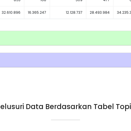
32.610.896
16.365.247
12.128.737
28.493.984
34.235.
elusuri Data Berdasarkan Tabel Top