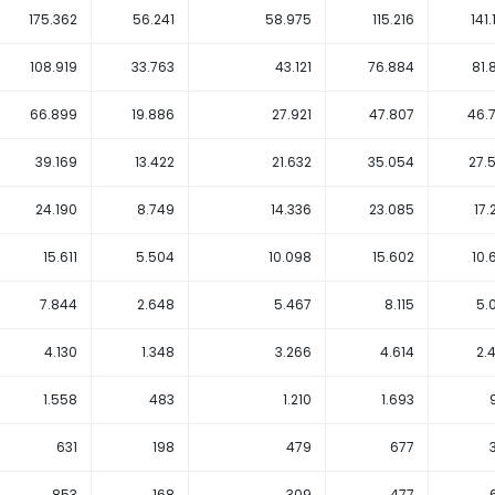
175.362
56.241
58.975
115.216
141
108.919
33.763
43.121
76.884
81.
66.899
19.886
27.921
47.807
46.
39.169
13.422
21.632
35.054
27.
24.190
8.749
14.336
23.085
17.
15.611
5.504
10.098
15.602
10.
7.844
2.648
5.467
8.115
5.
4.130
1.348
3.266
4.614
2.
1.558
483
1.210
1.693
631
198
479
677
853
168
309
477