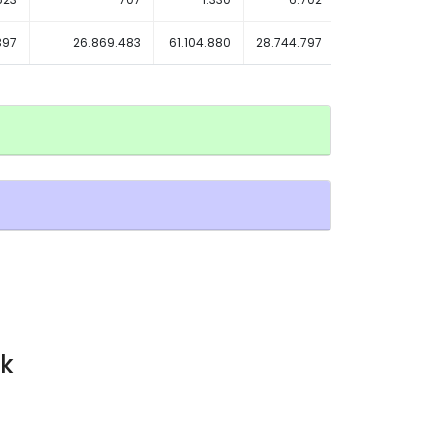
397
26.869.483
61.104.880
28.744.797
28.002.115
ik