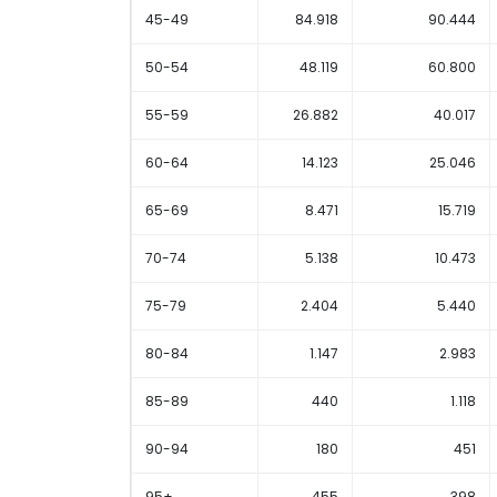
45-49
84.918
90.444
50-54
48.119
60.800
55-59
26.882
40.017
60-64
14.123
25.046
65-69
8.471
15.719
70-74
5.138
10.473
75-79
2.404
5.440
80-84
1.147
2.983
85-89
440
1.118
90-94
180
451
95+
455
398