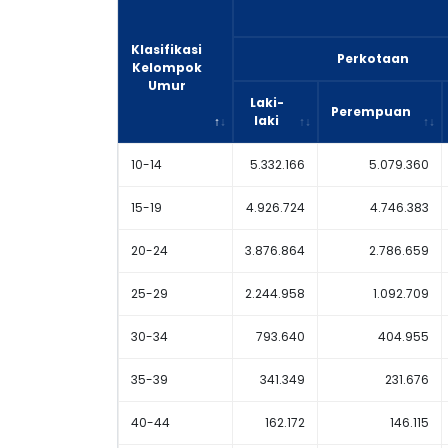
Klasifikasi
Perkotaan
Kelompok
Umur
Laki-
Perempuan
laki
10-14
5.332.166
5.079.360
15-19
4.926.724
4.746.383
20-24
3.876.864
2.786.659
25-29
2.244.958
1.092.709
30-34
793.640
404.955
35-39
341.349
231.676
40-44
162.172
146.115