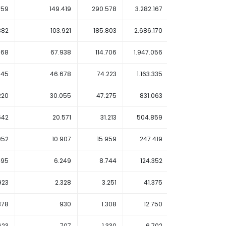
.159
149.419
290.578
3.282.167
2.919.404
882
103.921
185.803
2.686.170
2.112.691
768
67.938
114.706
1.947.056
1.298.385
545
46.678
74.223
1.163.335
744.215
220
30.055
47.275
831.063
453.519
642
20.571
31.213
504.859
233.420
052
10.907
15.959
247.419
101.332
495
6.249
8.744
124.352
39.009
923
2.328
3.251
41.375
11.953
378
930
1.308
12.750
4.564
623
707
1.330
6.702
3.782