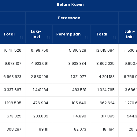
Belum Kawin
Perdesaan
Laki-
Laki-
Total
Perempuan
Total
laki
laki
10.411.526
6.198.756
5.816.328
12.015.084
11.530.
9.673.107
4.923.691
3.938.334
8.862.025
9.850.
6.663.523
2.880.106
1.321.077
4.201.183
6.756.
3.337.667
1.441.184
483.581
1.924.765
3.686.
1.198.595
476.984
185.640
662.624
1.270.
573.025
203.005
114.890
317.895
544.
308.287
99.111
82.073
181.184
261.