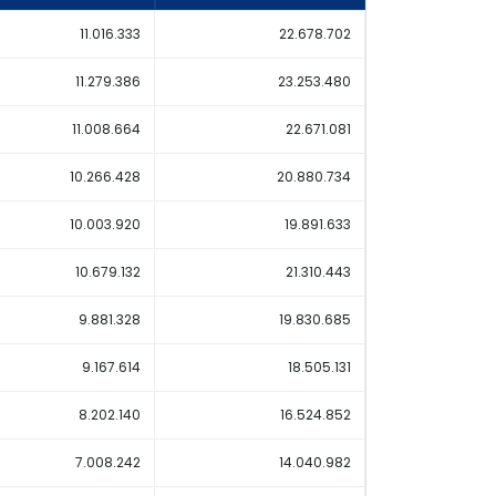
11.016.333
22.678.702
11.279.386
23.253.480
11.008.664
22.671.081
10.266.428
20.880.734
10.003.920
19.891.633
10.679.132
21.310.443
9.881.328
19.830.685
9.167.614
18.505.131
8.202.140
16.524.852
7.008.242
14.040.982