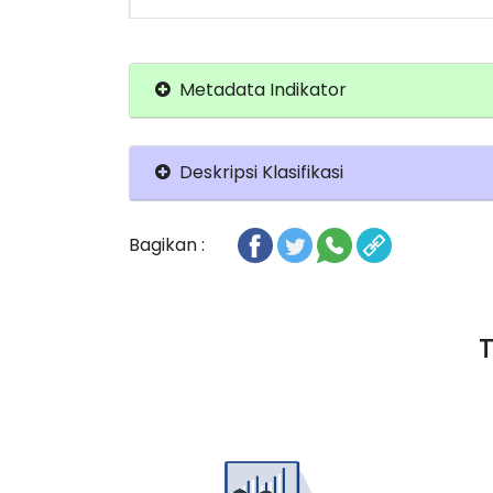
Metadata Indikator
Deskripsi Klasifikasi
Bagikan :
T