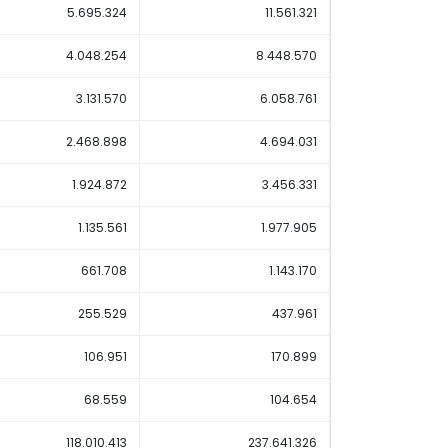
5.695.324
11.561.321
4.048.254
8.448.570
3.131.570
6.058.761
2.468.898
4.694.031
1.924.872
3.456.331
1.135.561
1.977.905
661.708
1.143.170
255.529
437.961
106.951
170.899
68.559
104.654
118.010.413
237.641.326