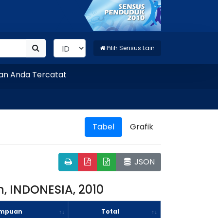
Pilih Sensus Lain
nda Tercatat
Tabel
Grafik
JSON
 INDONESIA, 2010
empuan
Total