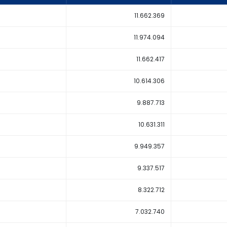
11.662.369
11.974.094
11.662.417
10.614.306
9.887.713
10.631.311
9.949.357
9.337.517
8.322.712
7.032.740